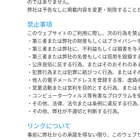
のではありません。
弊社は予告なしに掲載内容を変更・削除すること
禁止事項
このウェブサイトのご利用に際し、次の行為を禁
・第三者または弊社の財産もしくはプライバシー
・第三者または弊社に、不利益もしくは損害を与
・第三者または弊社の名誉もしくは信用を毀損す
・公序良俗に反する行為、またはそのおそれのあ
・犯罪行為または犯罪に結びつく行為、またはそ
・他人の電子メールアドレスを登録する等、虚偽
・営業活動または営利を目的とする行為、または
・コンピューターウィルス等有害なプログラムを
・その他、法律、法令または条例に違反する行為
・その他、弊社が不適切と判断する行為。
リンクについて
事前に弊社からの承諾を得ない限り、このウェブサイ