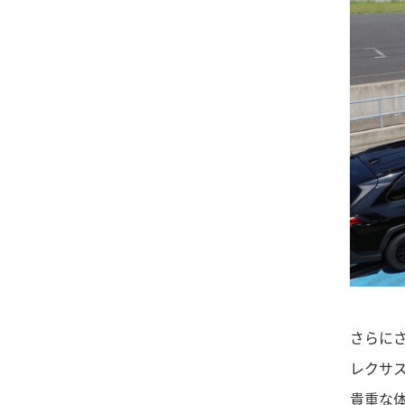
さらに
レクサス
貴重な