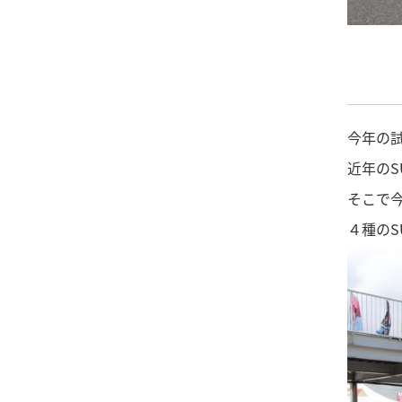
今年の
近年のS
そこで今
４種の