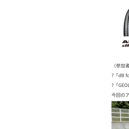
〈参加
?「dB
?「GE
今回のア