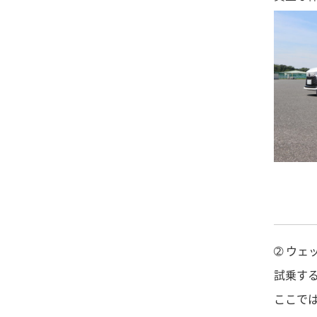
➁ ウェ
試乗す
ここで