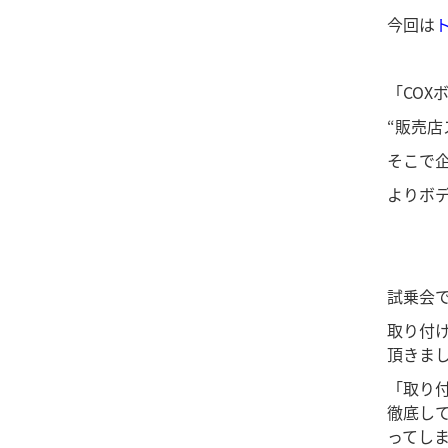
今回は
「COX
“販売
そこで
よりボ
試乗会
取り付
頂きま
「取り
徹底し
ってし