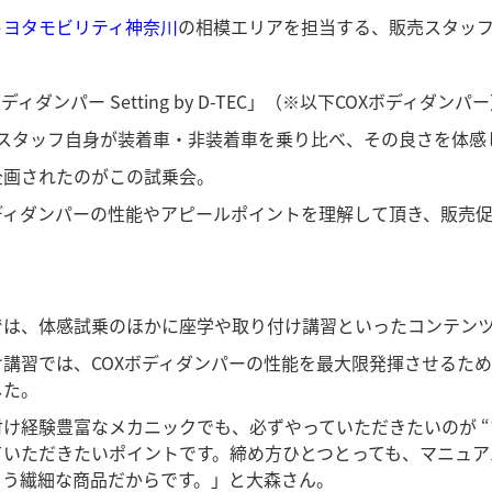
トヨタモビリティ神奈川
の相模エリアを担当する、販売スタッフ
ボディダンパー Setting by D-TEC」（※以下COXボディ
店スタッフ自身が装着車・非装着車を乗り比べ、その良さを体感
企画されたのがこの試乗会。
ディダンパーの性能やアピールポイントを理解して頂き、販売
では、体感試乗のほかに座学や取り付け講習といったコンテン
け講習では、COXボディダンパーの性能を最大限発揮させるた
した。
付け経験豊富なメカニックでも、必ずやっていただきたいのが “
ていただきたいポイントです。締め方ひとつとっても、マニュ
まう繊細な商品だからです。」と大森さん。