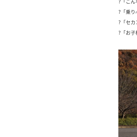
?「こ
?「乗
?「セ
?「お