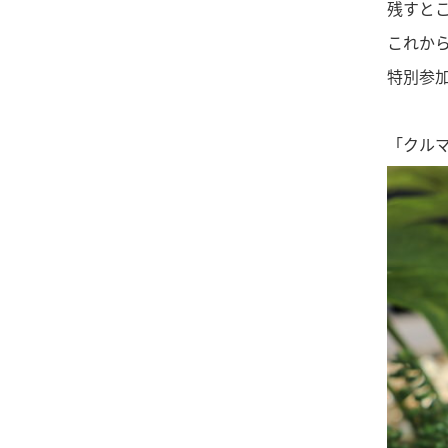
残すと
これか
特別参
「クル