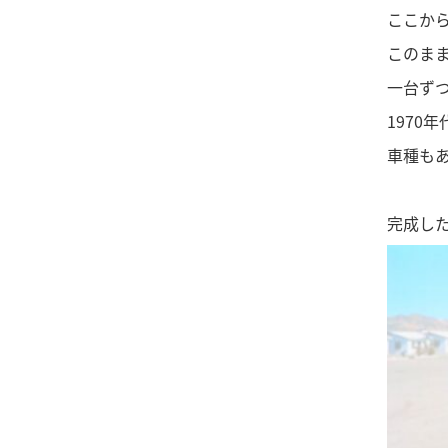
ここか
このま
一台ず
1970
車種も
完成し