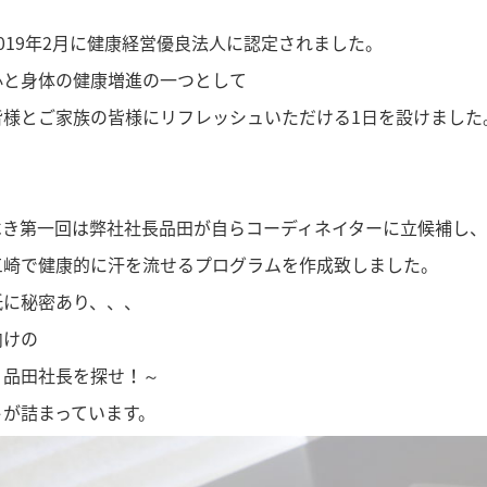
019年2月に健康経営優良法人に認定されました。
心と身体の健康増進の一つとして
皆様とご家族の皆様にリフレッシュいただける1日を設けました
べき第一回は弊社社長品田が自らコーディネイターに立候補し、
三崎で健康的に汗を流せるプログラムを作成致しました。
紙に秘密あり、、、
向けの
～品田社長を探せ！～
トが詰まっています。