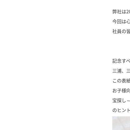
弊社は2
今回は
社員の
記念す
三浦、
この表
お子様
宝探し
のヒン