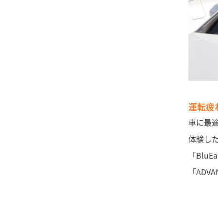
運転疲
車に最
体験し
「Blu
「ADV