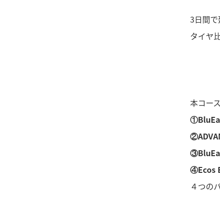
3日間で
タイヤ
本コー
①BluE
②ADVA
③Blu
④Eco
４つの