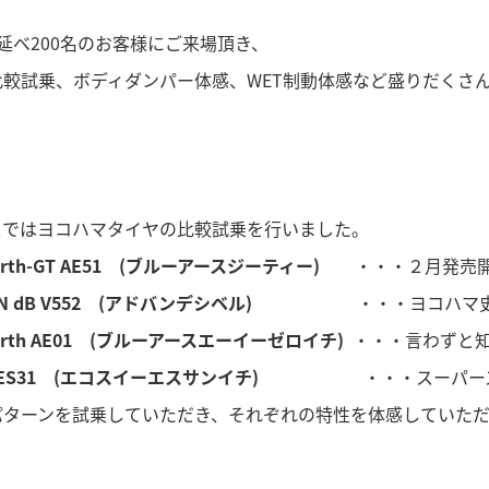
延べ200名のお客様にご来場頂き、
比較試乗、ボディダンパー体感、WET制動体感など盛りだくさ
スではヨコハマタイヤの比較試乗を行いました。
arth-GT AE51 (ブルーアースジーティー)
・・・２月発売開
N dB V552 (アドバンデシベル)
・・・ヨコハマ史上
Earth AE01 (ブルーアースエーイーゼロイチ)
・・・言わずと
s ES31 (エコスイーエスサンイチ)
・・・スーパースタ
パターンを試乗していただき、それぞれの特性を体感していた